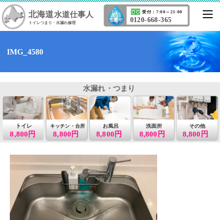
北海道
受付：7:00～21:00
水道仕事人
0120-668-365
トイレつまり・水漏れ修理
IMG_4580
水漏れ・つまり
トイレ
お風呂
洗面所
その他
キッチン・台所
8,800円
8,800円
8,800円
8,800円
8,800円