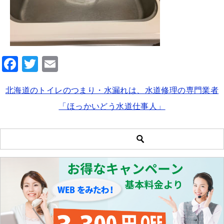
F
T
E
a
wi
m
北海道のトイレのつまり・水漏れは、水道修理の専門業者
c
tt
ai
「ほっかいどう水道仕事人」
e
er
l
b
o
o
k