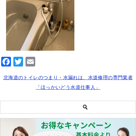
F
T
E
a
wi
m
北海道のトイレのつまり・水漏れは、水道修理の専門業者
c
tt
ai
「ほっかいどう水道仕事人」
e
er
l
b
o
o
k