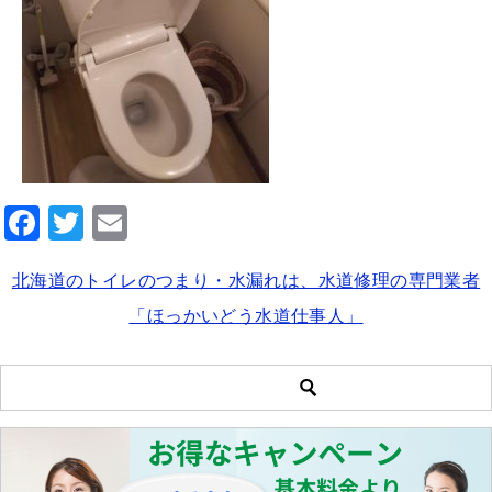
F
T
E
a
wi
m
北海道のトイレのつまり・水漏れは、水道修理の専門業者
c
tt
ai
「ほっかいどう水道仕事人」
e
er
l
b
o
o
k