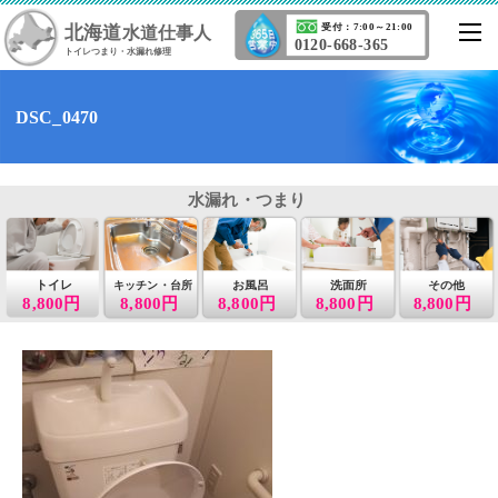
北海道
受付：7:00～21:00
水道仕事人
0120-668-365
トイレつまり・水漏れ修理
DSC_0470
水漏れ・つまり
トイレ
お風呂
洗面所
その他
キッチン・台所
8,800円
8,800円
8,800円
8,800円
8,800円