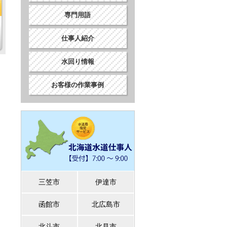
専門用語
仕事人紹介
水回り情報
お客様の作業事例
三笠市
伊達市
函館市
北広島市
北斗市
北見市