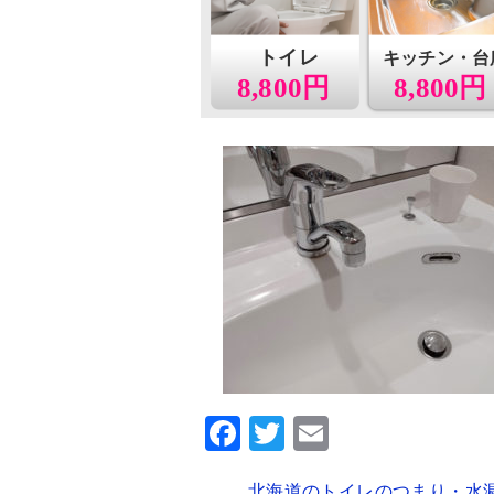
トイレ
キッチン・台
8,800円
8,800円
F
T
E
a
wi
m
北海道のトイレのつまり・水