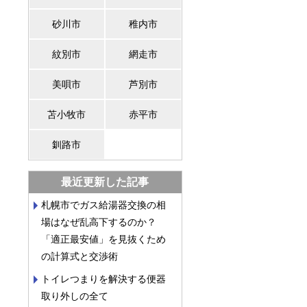
砂川市
稚内市
紋別市
網走市
美唄市
芦別市
苫小牧市
赤平市
釧路市
最近更新した記事
札幌市でガス給湯器交換の相
場はなぜ乱高下するのか？
「適正最安値」を見抜くため
の計算式と交渉術
トイレつまりを解決する便器
取り外しの全て