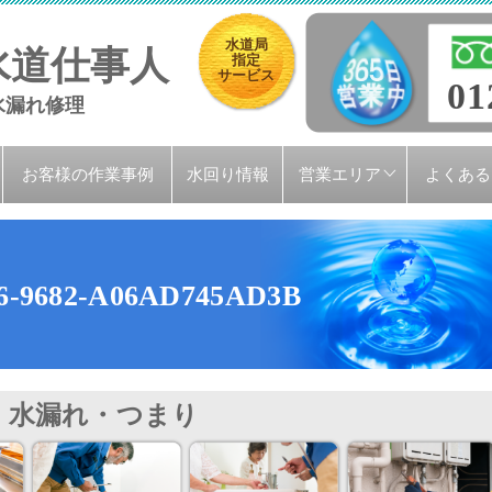
水道局
水道仕事人
指定
サービス
01
水漏れ修理
お客様の作業事例
水回り情報
営業エリア
よくある
26-9682-A06AD745AD3B
水漏れ・つまり