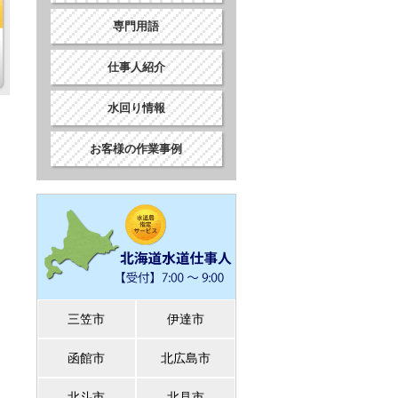
専門用語
仕事人紹介
水回り情報
お客様の作業事例
三笠市
伊達市
函館市
北広島市
北斗市
北見市