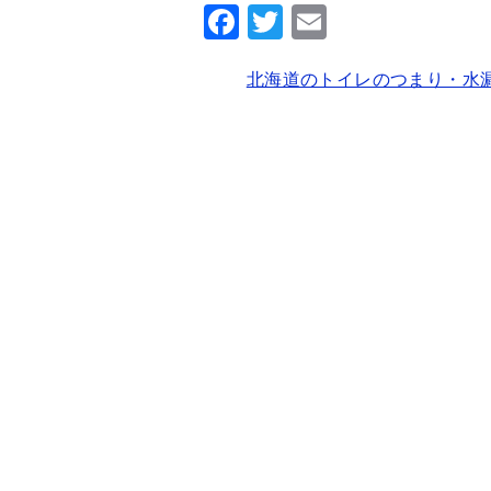
F
T
E
a
wi
m
北海道のトイレのつまり・水
c
tt
ai
e
er
l
b
o
o
k