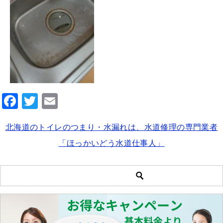
F
T
E
a
wi
m
北海道のトイレのつまり・水漏れは、水道修理の専門業者
c
tt
ai
「ほっかいどう水道仕事人」
e
er
l
b
o
o
k