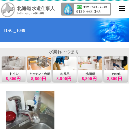
北海道
受付：7:00～21:00
水道仕事人
0120-668-365
トイレつまり・水漏れ修理
DSC_1049
水漏れ・つまり
トイレ
お風呂
洗面所
その他
キッチン・台所
8,800円
8,800円
8,800円
8,800円
8,800円