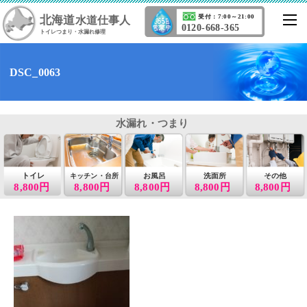
北海道
受付：7:00～21:00
水道仕事人
0120-668-365
トイレつまり・水漏れ修理
DSC_0063
水漏れ・つまり
トイレ
お風呂
洗面所
その他
キッチン・台所
8,800円
8,800円
8,800円
8,800円
8,800円