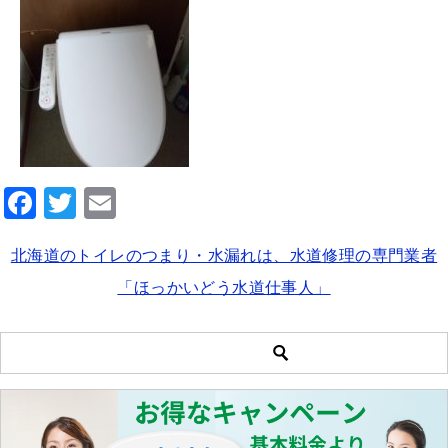
F
T
E
a
wi
m
北海道のトイレのつまり・水漏れは、水道修理の専門業者
c
tt
ai
「ほっかいどう水道仕事人」
e
er
l
b
o
o
k