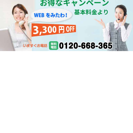
北海道の水漏れ ほっかいどう水道仕事人
サービス内容
料金一覧
営業エリア
よくあるご質問
会社案内
お問い合わせ
専門用語
水回り情報
お客様の作業事例
TOPへ
シェア
仕事人紹介
期間限定
サイトマップ
受付：7:00～21:00
0120-668-365
© 2026 北海道の水漏れ修理 ほっかいどう水道仕事人