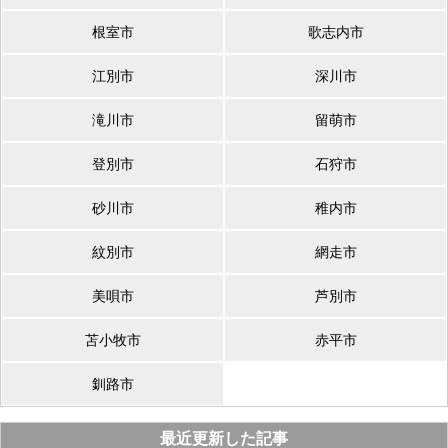
根室市
歌志内市
江別市
深川市
滝川市
留萌市
登別市
石狩市
砂川市
稚内市
紋別市
網走市
美唄市
芦別市
苫小牧市
赤平市
釧路市
最近更新した記事