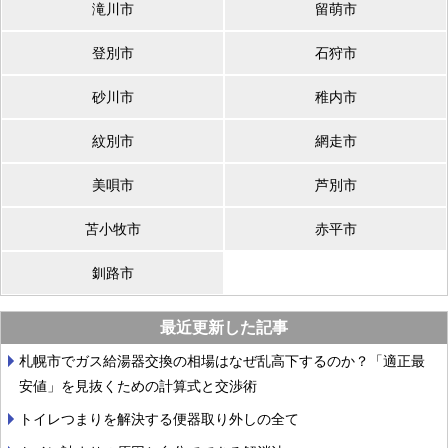
滝川市
留萌市
登別市
石狩市
砂川市
稚内市
紋別市
網走市
美唄市
芦別市
苫小牧市
赤平市
釧路市
最近更新した記事
札幌市でガス給湯器交換の相場はなぜ乱高下するのか？「適正最
安値」を見抜くための計算式と交渉術
トイレつまりを解決する便器取り外しの全て