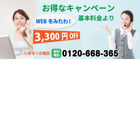
北海道の水漏れ ほっかいどう水道仕事人
サービス内容
料金一覧
営業エリア
よくあるご質問
会社案内
お問い合わせ
専門用語
水回り情報
お客様の作業事例
仕事人紹介
期間限定
サイトマップ
受付：7:00～21:00
0120-668-365
TOPへ
シェア
© 2026 北海道の水漏れ修理 ほっかいどう水道仕事人