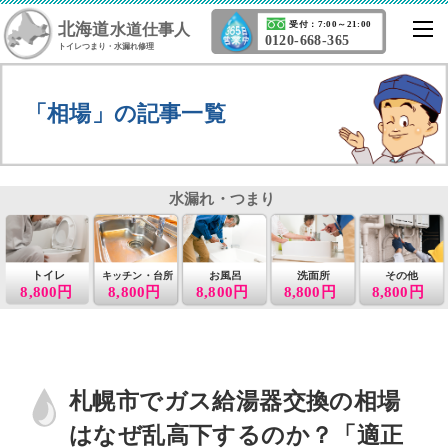
北海道
受付：7:00～21:00
水道仕事人
0120-668-365
トイレつまり・水漏れ修理
「相場」の記事一覧
水漏れ・つまり
トイレ
お風呂
洗面所
その他
キッチン・台所
8,800円
8,800円
8,800円
8,800円
8,800円
札幌市でガス給湯器交換の相場
はなぜ乱高下するのか？「適正