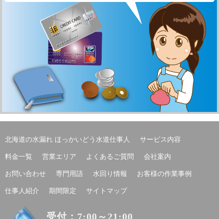
北海道の水漏れ ほっかいどう水道仕事人
サービス内容
料金一覧
営業エリア
よくあるご質問
会社案内
お問い合わせ
専門用語
水回り情報
お客様の作業事例
仕事人紹介
期間限定
サイトマップ
受付：7:00～21:00