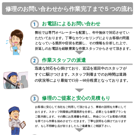
修理のお問い合わせから作業完了まで５つの流れ
お電話によるお問い合わせ
弊社では専門オペレーターを配置し、年中無休で対応させてい
ただいております。丁寧なカウンセリングによりお客様の問題
となっている箇所や症状を把握し、その情報を分析した上で、
折返しのお電話を経験豊富な作業スタッフからさせて頂きます。
作業スタッフの派遣
迅速な対応を心掛けており、近辺を巡回中のスタッフが
すぐに駆けつけます。スタッフ到着までのお時間は道路
の状況等により最短で15分～60分程度となっております。
修理のご提案と安心の見積もり
お客様に安心して当社をご利用して頂けるよう、事前の説明を大事にして
おります。スタッフ到着後は問題箇所を分析し、必要となる修理プランを
ご案内致します。その際にお見積書を作成し、料金についてお客様の同意
を得てから作業を始めさせていだきます。丁寧な説明を心掛けております
が、もし不明瞭な点が在りましたらご遠慮無くご相談下さい。