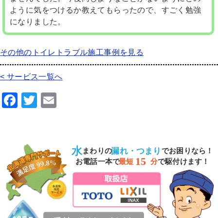
ように気をつけるか教えてもらったので、すごく勉強
になりました。
その他のトイレトラブル施工事例を見る
< サービス一覧へ
F
T
E
a
wi
m
c
tt
ai
e
er
l
水
漏れ・つまり
まわりの
でお困りなら！
b
15
お電話一本で
最短
分
で駆付けます！
o
o
k