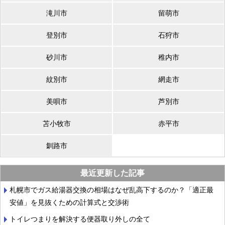
滝川市
留萌市
登別市
石狩市
砂川市
稚内市
紋別市
網走市
美唄市
芦別市
苫小牧市
赤平市
釧路市
最近更新した記事
札幌市でガス給湯器交換の相場はなぜ乱高下するのか？「適正最
安値」を見抜くための計算式と交渉術
トイレつまりを解決する便器取り外しの全て