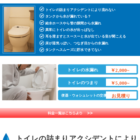
トイレの詰まりアクシデントにより流れない
タンクから水が漏れている？
給水ホースやら管の隙間から水漏れ
異常にトイレの水が出っぱなし
耳を澄ますとスースーと水が出ている音が聞こえる
床が湿気っぽい、つなぎ目からの水漏れ
タンクへスムーズに貯水できてない
トイレの水漏れ
￥2,000~
トイレのつまり
￥5,000~
お見積り
便器・ウォシュレットの交換
トイレの詰まりアクシデントにより