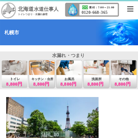
北海道
受付：7:00～21:00
水道仕事人
0120-668-365
トイレつまり・水漏れ修理
札幌市
水漏れ・つまり
トイレ
お風呂
洗面所
その他
キッチン・台所
8,800円
8,800円
8,800円
8,800円
8,800円