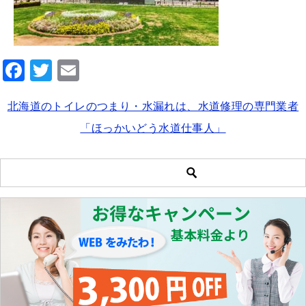
F
T
E
a
wi
m
北海道のトイレのつまり・水漏れは、水道修理の専門業者
c
tt
ai
「ほっかいどう水道仕事人」
e
er
l
b
o
o
k