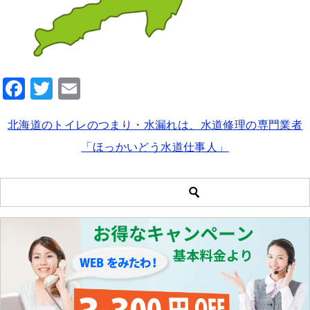
F
T
E
a
wi
m
北海道のトイレのつまり・水漏れは、水道修理の専門業者
c
tt
ai
「ほっかいどう水道仕事人」
e
er
l
b
o
o
k