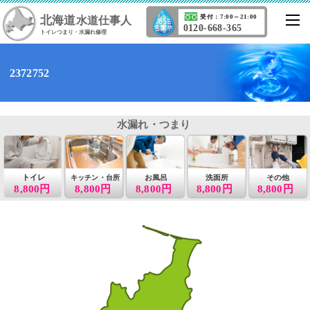
北海道
受付：7:00～21:00
水道仕事人
0120-668-365
トイレつまり・水漏れ修理
2372752
水漏れ・つまり
トイレ
お風呂
洗面所
その他
キッチン・台所
8,800円
8,800円
8,800円
8,800円
8,800円