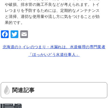
や破損、排水管の施工不良などが考えられます。トイ
レつまりを予防するためには、定期的なメンテナンス
と清掃、適切な使用量や流し方に気をつけることが効
果的です。
F
T
E
a
wi
m
北海道のトイレのつまり・水漏れは、水道修理の専門業者
c
tt
ai
「ほっかいどう水道仕事人」
e
er
l
b
o
o
k
関連記事