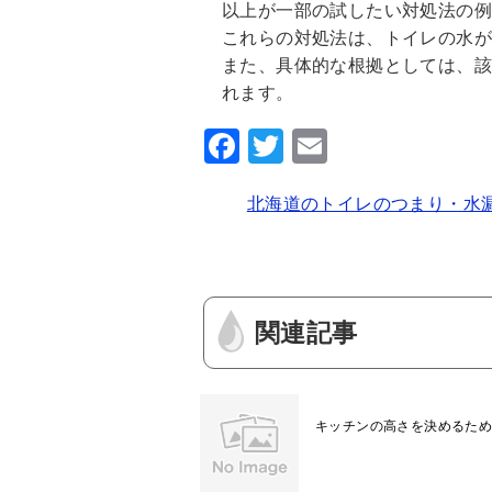
以上が一部の試したい対処法の
これらの対処法は、トイレの水
また、具体的な根拠としては、
れます。
F
T
E
a
wi
m
北海道のトイレのつまり・水
c
tt
ai
e
er
l
b
o
関連記事
o
k
キッチンの高さを決めるた