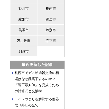
砂川市
稚内市
紋別市
網走市
美唄市
芦別市
苫小牧市
赤平市
釧路市
最近更新した記事
札幌市でガス給湯器交換の相
場はなぜ乱高下するのか？
「適正最安値」を見抜くため
の計算式と交渉術
トイレつまりを解決する便器
取り外しの全て