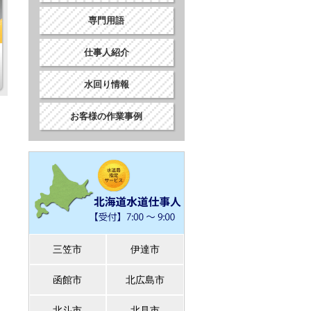
専門用語
仕事人紹介
水回り情報
お客様の作業事例
三笠市
伊達市
函館市
北広島市
北斗市
北見市