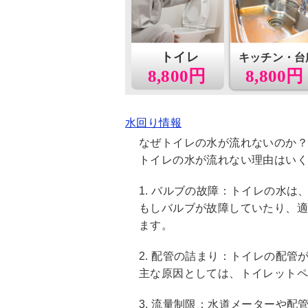
トイレ
キッチン・台
8,800円
8,800円
水回り情報
なぜトイレの水が流れないのか？
トイレの水が流れない理由はい
1. バルブの故障：トイレの水
もしバルブが故障していたり、
ます。
2. 配管の詰まり：トイレの配
主な原因としては、トイレット
3. 流量制限：水道メーターや