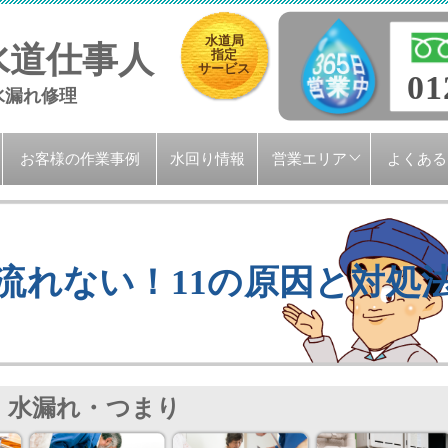
水道局
水道仕事人
指定
サービス
01
水漏れ修理
お客様の作業事例
水回り情報
営業エリア
よくある
流れない！11の原因と対処
水漏れ・つまり